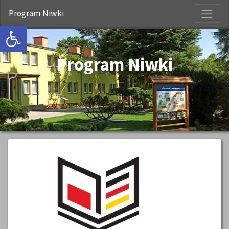
S
Program Niwki
Open toolbar
Program Niwki