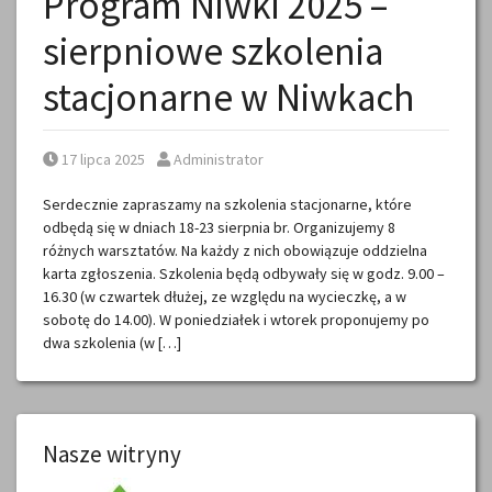
Program Niwki 2025 –
sierpniowe szkolenia
stacjonarne w Niwkach
Posted on
Posted by
17 lipca 2025
Administrator
Serdecznie zapraszamy na szkolenia stacjonarne, które
odbędą się w dniach 18-23 sierpnia br. Organizujemy 8
różnych warsztatów. Na każdy z nich obowiązuje oddzielna
karta zgłoszenia. Szkolenia będą odbywały się w godz. 9.00 –
16.30 (w czwartek dłużej, ze względu na wycieczkę, a w
sobotę do 14.00). W poniedziałek i wtorek proponujemy po
dwa szkolenia (w […]
Nasze witryny