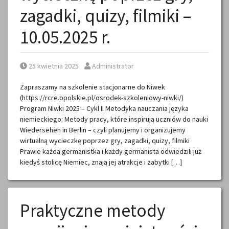
zagadki, quizy, filmiki –
10.05.2025 r.
Posted on
Posted by
25 kwietnia 2025
Administrator
Zapraszamy na szkolenie stacjonarne do Niwek
(https://rcre.opolskie.pl/osrodek-szkoleniowy-niwki/)
Program Niwki 2025 – Cykl II Metodyka nauczania języka
niemieckiego: Metody pracy, które inspirują uczniów do nauki
Wiedersehen in Berlin – czyli planujemy i organizujemy
wirtualną wycieczkę poprzez gry, zagadki, quizy, filmiki
Prawie każda germanistka i każdy germanista odwiedzili już
kiedyś stolicę Niemiec, znają jej atrakcje i zabytki […]
Praktyczne metody