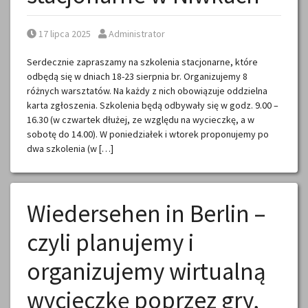
Posted on
Posted by
17 lipca 2025
Administrator
Serdecznie zapraszamy na szkolenia stacjonarne, które
odbędą się w dniach 18-23 sierpnia br. Organizujemy 8
różnych warsztatów. Na każdy z nich obowiązuje oddzielna
karta zgłoszenia. Szkolenia będą odbywały się w godz. 9.00 –
16.30 (w czwartek dłużej, ze względu na wycieczkę, a w
sobotę do 14.00). W poniedziałek i wtorek proponujemy po
dwa szkolenia (w […]
Wiedersehen in Berlin –
czyli planujemy i
organizujemy wirtualną
wycieczkę poprzez gry,