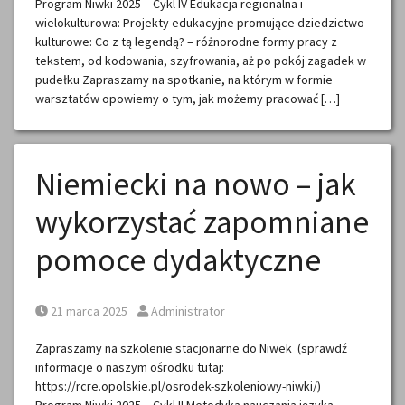
Program Niwki 2025 – Cykl IV Edukacja regionalna i
wielokulturowa: Projekty edukacyjne promujące dziedzictwo
kulturowe: Co z tą legendą? – różnorodne formy pracy z
tekstem, od kodowania, szyfrowania, aż po pokój zagadek w
pudełku Zapraszamy na spotkanie, na którym w formie
warsztatów opowiemy o tym, jak możemy pracować […]
Niemiecki na nowo – jak
wykorzystać zapomniane
pomoce dydaktyczne
Posted on
Posted by
21 marca 2025
Administrator
Zapraszamy na szkolenie stacjonarne do Niwek (sprawdź
informacje o naszym ośrodku tutaj:
https://rcre.opolskie.pl/osrodek-szkoleniowy-niwki/)
Program Niwki 2025 – Cykl II Metodyka nauczania języka