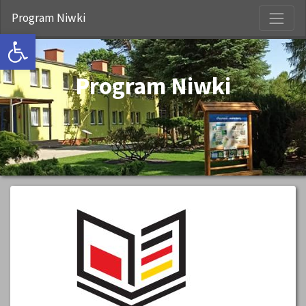
S
Program Niwki
Open toolbar
Program Niwki