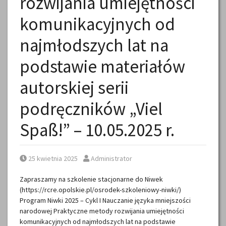
rozwijania umiejętności
komunikacyjnych od
najmłodszych lat na
podstawie materiałów
autorskiej serii
podręczników „Viel
Spaß!” – 10.05.2025 r.
Posted on
Posted by
25 kwietnia 2025
Administrator
Zapraszamy na szkolenie stacjonarne do Niwek
(https://rcre.opolskie.pl/osrodek-szkoleniowy-niwki/)
Program Niwki 2025 – Cykl I Nauczanie języka mniejszości
narodowej Praktyczne metody rozwijania umiejętności
komunikacyjnych od najmłodszych lat na podstawie