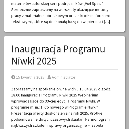
materiałów autorskiej serii podręczników „Viel Spaß!”
Serdecznie zapraszamy na warsztaty ukazujące metody
pracy z materiałem obrazkowym oraz z krótkimi formami
tekstowymi, które są doskonałą bazą do wspierania i […]
Inauguracja Programu
Niwki 2025
Posted on
Posted by
15 kwietnia 2025
Administrator
Zapraszamy na spotkanie online w dniu 15.04.2025 o godz.
18.00 Inauguracja Programu Niwki 2025 Webinarium
wprowadzające do 33-ciej edycji Programu Niwki. W
programie m. in.: 1. Co nowego w Programie Niwki?
Prezentacja oferty doskonalenia na rok 2025. Krótkie
podsumowanie dotychczasowych działań. Harmonogram
najbliższych szkoleń i sprawy organizacyjne – Izabela